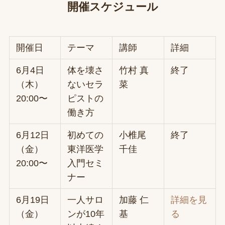
開催スケジュール
開催日
テーマ
講師
詳細
6月4日
体を壊さ
竹村 真
終了
（木）
ないセラ
菜
20:00〜
ピストの
働き方
6月12日
初めての
小椎尾
終了
（金）
東洋医学
千佳
20:00〜
入門セミ
ナー
6月19日
一人サロ
加藤 仁
詳細を見
（金）
ンが10年
基
る