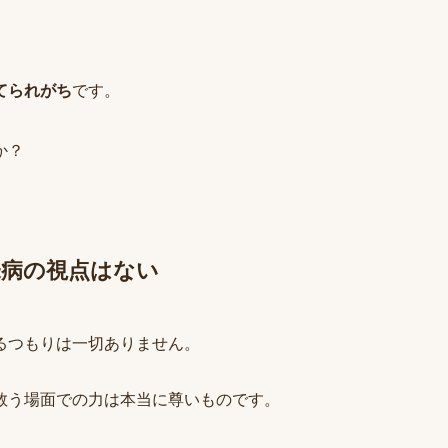
てられがち
です。
か？
未病の視点はない
るつもりは一切ありません。
救う場面での力は本当に尊いものです。