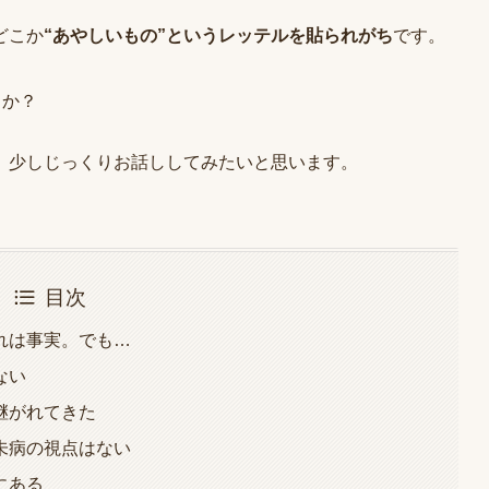
どこか
“あやしいもの”というレッテルを貼られがち
です。
うか？
、少しじっくりお話ししてみたいと思います。
目次
れは事実。でも…
ない
継がれてきた
未病の視点はない
にある