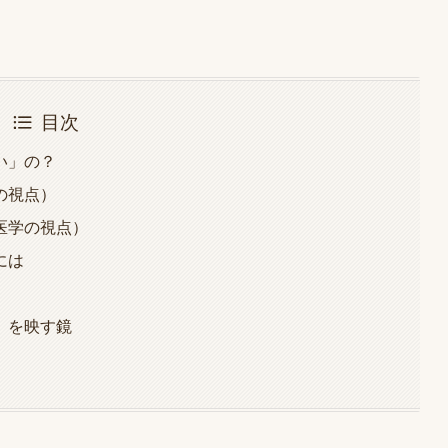
目次
い」の？
の視点）
医学の視点）
には
」を映す鏡