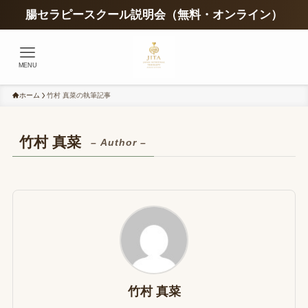
腸セラピースクール説明会（無料・オンライン）
MENU
ホーム
竹村 真菜の執筆記事
竹村 真菜
– Author –
竹村 真菜