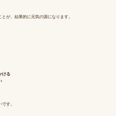
ことが、結果的に元気の源になります。
かける
い
いです。