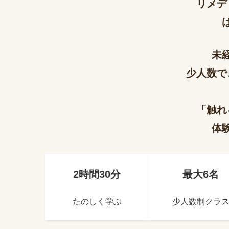
リメデ
未
少人数で
「触れ
体験
2時間30分
最大6名
たのしく学ぶ
少人数制クラ