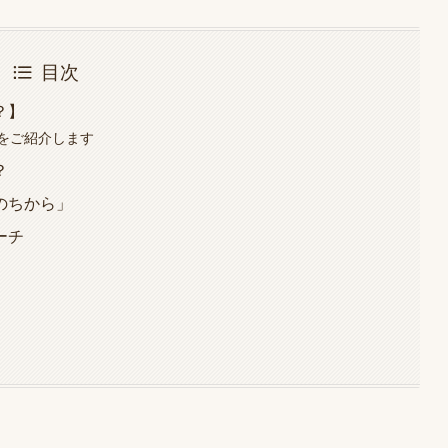
目次
？】
をご紹介します
？
のちから」
ーチ