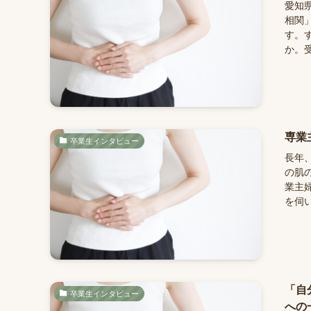
愛知
相関
す。
か。受
専業
卒業生インタビュー
長年
の肌
業主
を伺い
「自
卒業生インタビュー
への