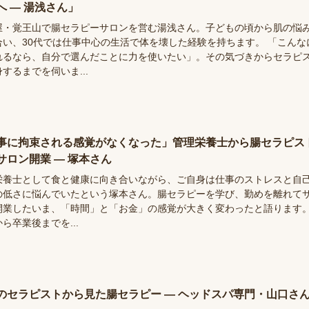
へ ― 湯浅さん」
屋・覚王山で腸セラピーサロンを営む湯浅さん。子どもの頃から肌の悩
合い、30代では仕事中心の生活で体を壊した経験を持ちます。 「こんな
れるなら、自分で選んだことに力を使いたい」。その気づきからセラピ
するまでを伺いま...
事に拘束される感覚がなくなった」管理栄養士から腸セラピス
サロン開業 ― 塚本さん
栄養士として食と健康に向き合いながら、ご自身は仕事のストレスと自
の低さに悩んでいたという塚本さん。腸セラピーを学び、勤めを離れて
開業したいま、「時間」と「お金」の感覚が大きく変わったと語ります
ら卒業後までを...
のセラピストから見た腸セラピー ― ヘッドスパ専門・山口さ