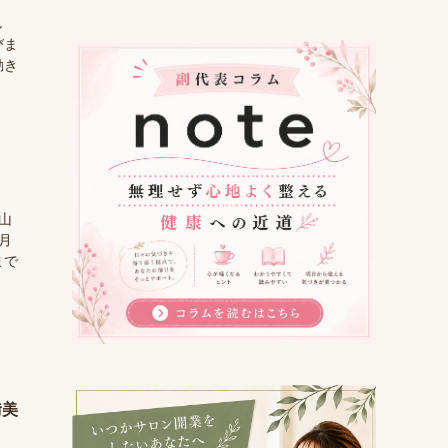
し
びま
動き
山
月
まで
﨑美