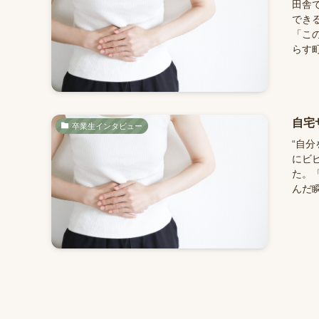
田舎
でき
「こ
らす町
自宅
卒業生インタビュー
“自
にビ
た。「
んだ瞬