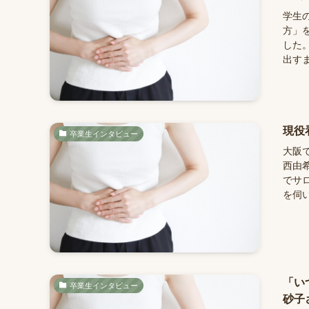
学生
方」
した
出すま
現役
卒業生インタビュー
大阪
西由
でサ
を伺い
「い
卒業生インタビュー
砂子