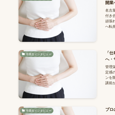
開業
名古
付き
頑張
へ転身
「仕
卒業生インタビュー
へ・
管理
定感
ンを
講前か
プロ
卒業生インタビュー