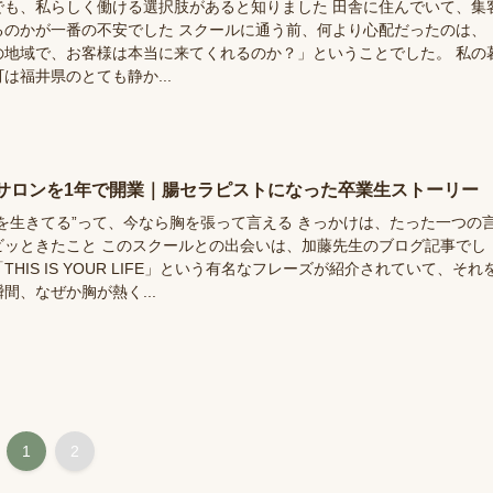
でも、私らしく働ける選択肢があると知りました 田舎に住んでいて、集
るのかが一番の不安でした スクールに通う前、何より心配だったのは、
の地域で、お客様は本当に来てくれるのか？」ということでした。 私の
は福井県のとても静か...
サロンを1年で開業｜腸セラピストになった卒業生ストーリー
分を生きてる”って、今なら胸を張って言える きっかけは、たった一つの
ビッときたこと このスクールとの出会いは、加藤先生のブログ記事でし
THIS IS YOUR LIFE」という有名なフレーズが紹介されていて、それ
間、なぜか胸が熱く...
1
2