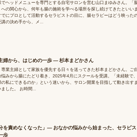
県でヘッドメニューを専門とする自宅サロンを営む山口まゆみさん。「
」への関心から、何年も腸の施術を学べる場所を探し続けてきたといい
すでにプロとして活動するセラピストの目に、腸セラピーはどう映った
講の決め手から、メ...
主婦から、はじめの一歩 ― 杉本まどかさん
、専業主婦として家族を優先する日々を送ってきた杉本まどかさん。ご
の悩みから腸にたどり着き、2025年4月にスクールを受講。「未経験で
婦の私にできるのか」という迷いから、サロン開業を目指して動き出す
ました。 お時間...
分を責めなくなった」― おなかの悩みから始まった、セラピス
一歩