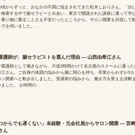
の頃からずっと、おなかの不調に悩まされてきた松木しおりさん。「治
を検索する中で腸セラピーと出会い、東京で開講された講座に通って学
。乗り物に乗ることさえ不安だったところから、サロン開業を目指して
でを伺いました。 ...
看護師が、腸セラピストを選んだ理由 ― 山西由希江さん
で看護師として働きながら、片道2時間かけて名古屋のスクールに通った
希江さん。ご自身の体調の悩みから腸に関心を持ち、卒業からわずか3カ
ロン開業へと動き出しました。受講前の悩みから、働き方を変える決断
ました。 お時間の...
つからでも遅くない」未経験・元会社員からサロン開業 ― 宮
さん