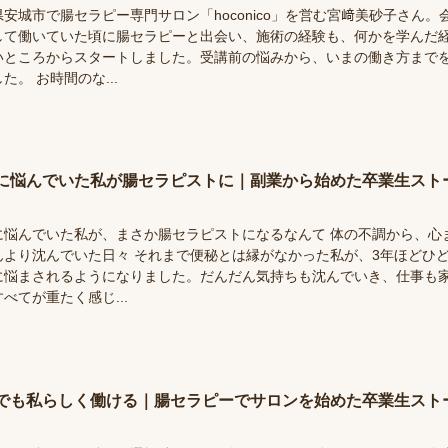
安城市で腸セラピー専門サロン「hoconico」を営む宮﨑美砂子さん。
して働いていた頃に腸セラピーと出会い、施術の経験も、何かを学んだ
いところからスタートしました。受講前の悩みから、いまの働き方まで
た。 お時間のな...
に悩んでいた私が腸セラピストに｜副業から始めた卒業生スト
に悩んでいた私が、まさか腸セラピストになるなんて 体の不調から、心
んより沈んでいた日々 それまで便秘とは縁がなかった私が、3年ほどひ
に悩まされるようになりました。だんだん気持ちも沈んでいき、仕事も
べてが重たく感じ...
でも私らしく働ける｜腸セラピーでサロンを始めた卒業生スト