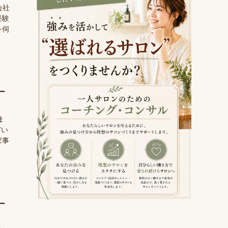
会社
経験
を伺
ー
ま
どい
家事
ー