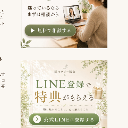
みと
に
スト
ト
己肯
サロ
。受
ん