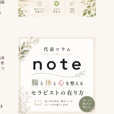
脳腸
ま
の
自身
、専
まで
ト