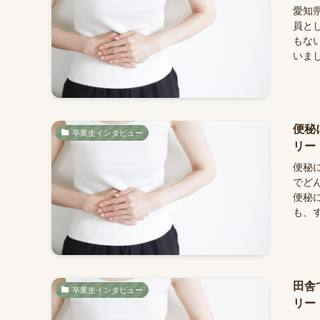
愛知県
員と
もな
いまし
便秘
卒業生インタビュー
リー
便秘
でど
便秘
も、す
田舎
卒業生インタビュー
リー